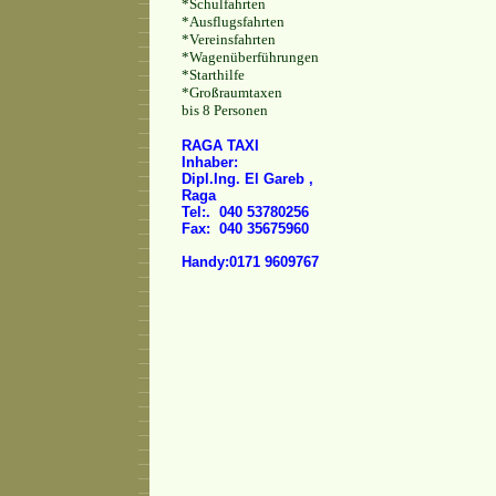
*Schulfahrten
*Ausflugsfahrten
*Vereinsfahrten
*Wagenüberführungen
*Starthilfe
*Großraumtaxen
bis 8 Personen
RAGA TAXI
Inhaber:
Dipl.Ing. El Gareb ,
Raga
Tel:. 040 53780256
Fax: 040 35675960
Handy:0171 9609767